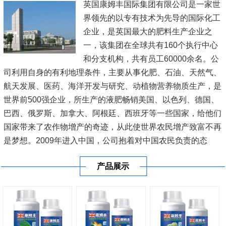
英国康姆丰国际集团有限公司是一家世
界领先的以专有技术为先导的国际化工
企业，是英国最大的肥料生产企业之
一，该集团在全球共有160个执行中心
和分支机构，共有员工60000余名。公
司利用自身的有利地理条件，主要从事化肥、石油、天然气、
航天发展、医药、海洋开发与研究、动植物营养物质生产，是
世界前500强企业，所生产的液肥畅销美国、以色列、德国、
巴西、俄罗斯、加拿大、阿根廷、西班牙等一些国家，给他们
国家带来了农作物增产的奇迹，从此使世界农民增产致富不再
是梦想。2009年进入中国，公司抱着对中国农民负责的态
度，在新疆、内蒙古、黑龙江、辽宁、山东、江苏、河南、广
产品展示
东、广西、海南等20多...
[查看详情]