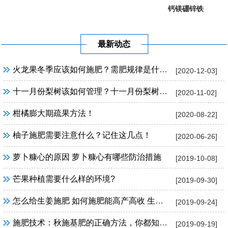
钙镁硼锌铁
葡萄提子专...
果树专用
最新动态
火龙果冬季应该如何施肥？需肥规律是什么？
[2020-12-03]
十一月份梨树该如何管理？十一月份梨树管理方法！
[2020-11-02]
柑橘膨大期疏果方法！
[2020-08-22]
柚子施肥需要注意什么？记住这几点！
[2020-06-26]
萝卜糠心的原因 萝卜糠心有哪些防治措施
[2019-10-08]
芒果种植需要什么样的环境?
[2019-09-30]
怎么给生姜施肥 如何施肥能高产高收 生姜施肥技巧
[2019-09-24]
施肥技术：秋施基肥的正确方法，你都知道吗？
[2019-09-19]