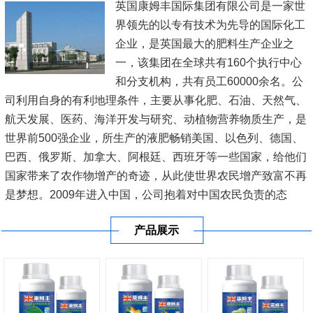
英国康姆丰国际集团有限公司是一家世
界领先的以专有技术为先导的国际化工
企业，是英国最大的肥料生产企业之
一，该集团在全球共有160个执行中心
和分支机构，共有员工60000余名。公
司利用自身的有利地理条件，主要从事化肥、石油、天然气、
航天发展、医药、海洋开发与研究、动植物营养物质生产，是
世界前500强企业，所生产的液肥畅销美国、以色列、德国、
巴西、俄罗斯、加拿大、阿根廷、西班牙等一些国家，给他们
国家带来了农作物增产的奇迹，从此使世界农民增产致富不再
是梦想。2009年进入中国，公司抱着对中国农民负责的态
度，在新疆、内蒙古、黑龙江、辽宁、山东、江苏、河南、广
产品展示
东、广西、海南等20多...
[查看详情]