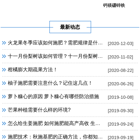
钙镁硼锌铁
葡萄提子专...
果树专用
最新动态
火龙果冬季应该如何施肥？需肥规律是什么？
[2020-12-03]
十一月份梨树该如何管理？十一月份梨树管理方法！
[2020-11-02]
柑橘膨大期疏果方法！
[2020-08-22]
柚子施肥需要注意什么？记住这几点！
[2020-06-26]
萝卜糠心的原因 萝卜糠心有哪些防治措施
[2019-10-08]
芒果种植需要什么样的环境?
[2019-09-30]
怎么给生姜施肥 如何施肥能高产高收 生姜施肥技巧
[2019-09-24]
施肥技术：秋施基肥的正确方法，你都知道吗？
[2019-09-19]