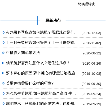
钙镁硼锌铁
葡萄提子专...
果树专用
最新动态
火龙果冬季应该如何施肥？需肥规律是什么？
[2020-12-03]
十一月份梨树该如何管理？十一月份梨树管理方法！
[2020-11-02]
柑橘膨大期疏果方法！
[2020-08-22]
柚子施肥需要注意什么？记住这几点！
[2020-06-26]
萝卜糠心的原因 萝卜糠心有哪些防治措施
[2019-10-08]
芒果种植需要什么样的环境?
[2019-09-30]
怎么给生姜施肥 如何施肥能高产高收 生姜施肥技巧
[2019-09-24]
施肥技术：秋施基肥的正确方法，你都知道吗？
[2019-09-19]