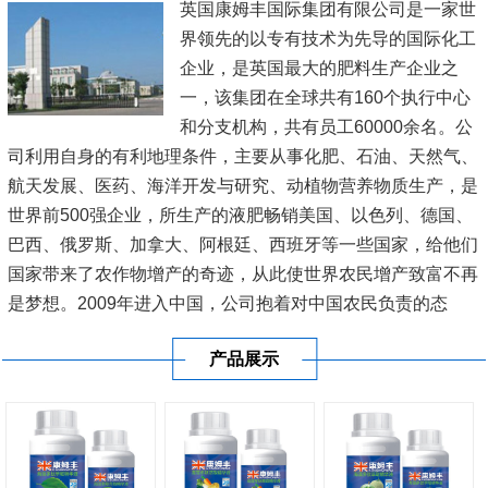
英国康姆丰国际集团有限公司是一家世
界领先的以专有技术为先导的国际化工
企业，是英国最大的肥料生产企业之
一，该集团在全球共有160个执行中心
和分支机构，共有员工60000余名。公
司利用自身的有利地理条件，主要从事化肥、石油、天然气、
航天发展、医药、海洋开发与研究、动植物营养物质生产，是
世界前500强企业，所生产的液肥畅销美国、以色列、德国、
巴西、俄罗斯、加拿大、阿根廷、西班牙等一些国家，给他们
国家带来了农作物增产的奇迹，从此使世界农民增产致富不再
是梦想。2009年进入中国，公司抱着对中国农民负责的态
度，在新疆、内蒙古、黑龙江、辽宁、山东、江苏、河南、广
产品展示
东、广西、海南等20多...
[查看详情]