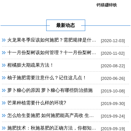
钙镁硼锌铁
葡萄提子专...
果树专用
最新动态
火龙果冬季应该如何施肥？需肥规律是什么？
[2020-12-03]
十一月份梨树该如何管理？十一月份梨树管理方法！
[2020-11-02]
柑橘膨大期疏果方法！
[2020-08-22]
柚子施肥需要注意什么？记住这几点！
[2020-06-26]
萝卜糠心的原因 萝卜糠心有哪些防治措施
[2019-10-08]
芒果种植需要什么样的环境?
[2019-09-30]
怎么给生姜施肥 如何施肥能高产高收 生姜施肥技巧
[2019-09-24]
施肥技术：秋施基肥的正确方法，你都知道吗？
[2019-09-19]