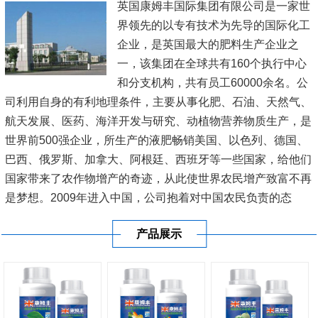
英国康姆丰国际集团有限公司是一家世
界领先的以专有技术为先导的国际化工
企业，是英国最大的肥料生产企业之
一，该集团在全球共有160个执行中心
和分支机构，共有员工60000余名。公
司利用自身的有利地理条件，主要从事化肥、石油、天然气、
航天发展、医药、海洋开发与研究、动植物营养物质生产，是
世界前500强企业，所生产的液肥畅销美国、以色列、德国、
巴西、俄罗斯、加拿大、阿根廷、西班牙等一些国家，给他们
国家带来了农作物增产的奇迹，从此使世界农民增产致富不再
是梦想。2009年进入中国，公司抱着对中国农民负责的态
度，在新疆、内蒙古、黑龙江、辽宁、山东、江苏、河南、广
产品展示
东、广西、海南等20多...
[查看详情]