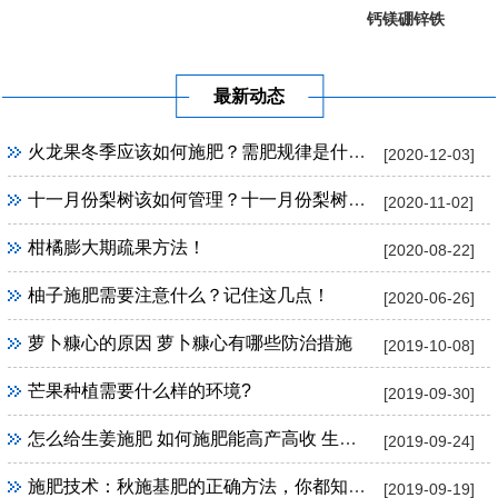
钙镁硼锌铁
葡萄提子专...
果树专用
最新动态
火龙果冬季应该如何施肥？需肥规律是什么？
[2020-12-03]
十一月份梨树该如何管理？十一月份梨树管理方法！
[2020-11-02]
柑橘膨大期疏果方法！
[2020-08-22]
柚子施肥需要注意什么？记住这几点！
[2020-06-26]
萝卜糠心的原因 萝卜糠心有哪些防治措施
[2019-10-08]
芒果种植需要什么样的环境?
[2019-09-30]
怎么给生姜施肥 如何施肥能高产高收 生姜施肥技巧
[2019-09-24]
施肥技术：秋施基肥的正确方法，你都知道吗？
[2019-09-19]