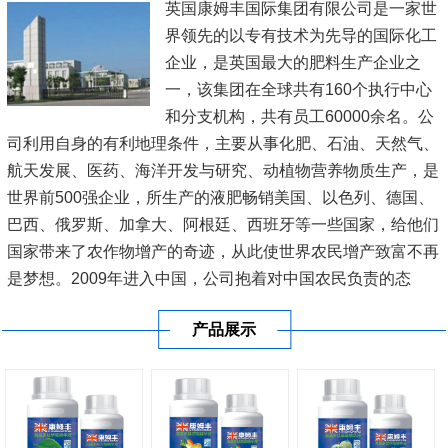
英国康姆丰国际集团有限公司是一家世
界领先的以专有技术为先导的国际化工
企业，是英国最大的肥料生产企业之
一，该集团在全球共有160个执行中心
和分支机构，共有员工60000余名。公
司利用自身的有利地理条件，主要从事化肥、石油、天然气、
航天发展、医药、海洋开发与研究、动植物营养物质生产，是
世界前500强企业，所生产的液肥畅销美国、以色列、德国、
巴西、俄罗斯、加拿大、阿根廷、西班牙等一些国家，给他们
国家带来了农作物增产的奇迹，从此使世界农民增产致富不再
是梦想。2009年进入中国，公司抱着对中国农民负责的态
度，在新疆、内蒙古、黑龙江、辽宁、山东、江苏、河南、广
产品展示
东、广西、海南等20多...
[查看详情]