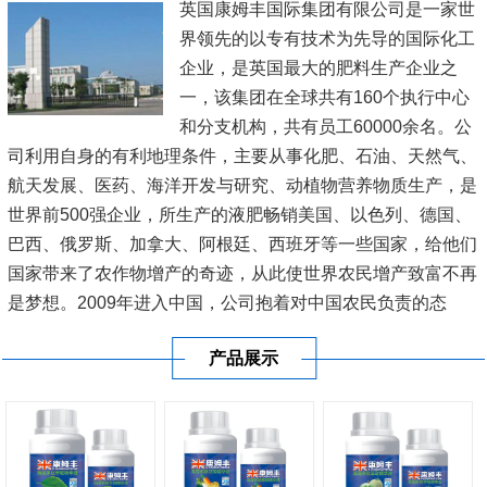
英国康姆丰国际集团有限公司是一家世
界领先的以专有技术为先导的国际化工
企业，是英国最大的肥料生产企业之
一，该集团在全球共有160个执行中心
和分支机构，共有员工60000余名。公
司利用自身的有利地理条件，主要从事化肥、石油、天然气、
航天发展、医药、海洋开发与研究、动植物营养物质生产，是
世界前500强企业，所生产的液肥畅销美国、以色列、德国、
巴西、俄罗斯、加拿大、阿根廷、西班牙等一些国家，给他们
国家带来了农作物增产的奇迹，从此使世界农民增产致富不再
是梦想。2009年进入中国，公司抱着对中国农民负责的态
度，在新疆、内蒙古、黑龙江、辽宁、山东、江苏、河南、广
产品展示
东、广西、海南等20多...
[查看详情]