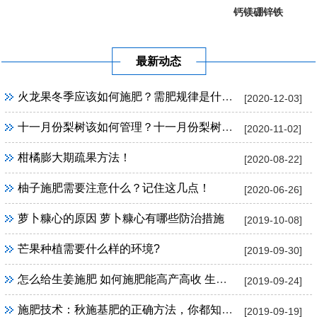
钙镁硼锌铁
葡萄提子专...
果树专用
最新动态
火龙果冬季应该如何施肥？需肥规律是什么？
[2020-12-03]
十一月份梨树该如何管理？十一月份梨树管理方法！
[2020-11-02]
柑橘膨大期疏果方法！
[2020-08-22]
柚子施肥需要注意什么？记住这几点！
[2020-06-26]
萝卜糠心的原因 萝卜糠心有哪些防治措施
[2019-10-08]
芒果种植需要什么样的环境?
[2019-09-30]
怎么给生姜施肥 如何施肥能高产高收 生姜施肥技巧
[2019-09-24]
施肥技术：秋施基肥的正确方法，你都知道吗？
[2019-09-19]