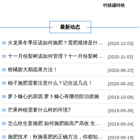
钙镁硼锌铁
葡萄提子专...
果树专用
最新动态
火龙果冬季应该如何施肥？需肥规律是什么？
[2020-12-03]
十一月份梨树该如何管理？十一月份梨树管理方法！
[2020-11-02]
柑橘膨大期疏果方法！
[2020-08-22]
柚子施肥需要注意什么？记住这几点！
[2020-06-26]
萝卜糠心的原因 萝卜糠心有哪些防治措施
[2019-10-08]
芒果种植需要什么样的环境?
[2019-09-30]
怎么给生姜施肥 如何施肥能高产高收 生姜施肥技巧
[2019-09-24]
施肥技术：秋施基肥的正确方法，你都知道吗？
[2019-09-19]