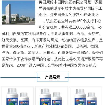
英国康姆丰国际集团有限公司是一家世
界领先的以专有技术为先导的国际化工
企业，是英国最大的肥料生产企业之
一，该集团在全球共有160个执行中心
和分支机构，共有员工60000余名。公
司利用自身的有利地理条件，主要从事化肥、石油、天然气、
航天发展、医药、海洋开发与研究、动植物营养物质生产，是
世界前500强企业，所生产的液肥畅销美国、以色列、德国、
巴西、俄罗斯、加拿大、阿根廷、西班牙等一些国家，给他们
国家带来了农作物增产的奇迹，从此使世界农民增产致富不再
是梦想。2009年进入中国，公司抱着对中国农民负责的态
度，在新疆、内蒙古、黑龙江、辽宁、山东、江苏、河南、广
产品展示
东、广西、海南等20多...
[查看详情]