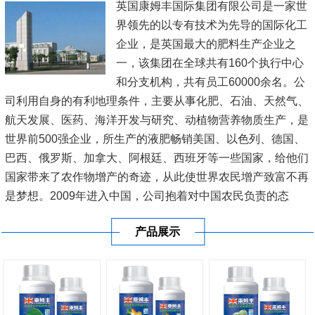
英国康姆丰国际集团有限公司是一家世
界领先的以专有技术为先导的国际化工
企业，是英国最大的肥料生产企业之
一，该集团在全球共有160个执行中心
和分支机构，共有员工60000余名。公
司利用自身的有利地理条件，主要从事化肥、石油、天然气、
航天发展、医药、海洋开发与研究、动植物营养物质生产，是
世界前500强企业，所生产的液肥畅销美国、以色列、德国、
巴西、俄罗斯、加拿大、阿根廷、西班牙等一些国家，给他们
国家带来了农作物增产的奇迹，从此使世界农民增产致富不再
是梦想。2009年进入中国，公司抱着对中国农民负责的态
度，在新疆、内蒙古、黑龙江、辽宁、山东、江苏、河南、广
产品展示
东、广西、海南等20多...
[查看详情]