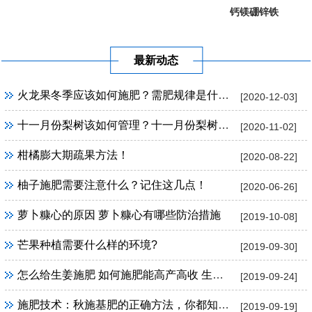
钙镁硼锌铁
葡萄提子专...
果树专用
最新动态
火龙果冬季应该如何施肥？需肥规律是什么？
[2020-12-03]
十一月份梨树该如何管理？十一月份梨树管理方法！
[2020-11-02]
柑橘膨大期疏果方法！
[2020-08-22]
柚子施肥需要注意什么？记住这几点！
[2020-06-26]
萝卜糠心的原因 萝卜糠心有哪些防治措施
[2019-10-08]
芒果种植需要什么样的环境?
[2019-09-30]
怎么给生姜施肥 如何施肥能高产高收 生姜施肥技巧
[2019-09-24]
施肥技术：秋施基肥的正确方法，你都知道吗？
[2019-09-19]