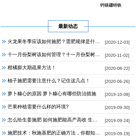
钙镁硼锌铁
葡萄提子专...
果树专用
最新动态
火龙果冬季应该如何施肥？需肥规律是什么？
[2020-12-03]
十一月份梨树该如何管理？十一月份梨树管理方法！
[2020-11-02]
柑橘膨大期疏果方法！
[2020-08-22]
柚子施肥需要注意什么？记住这几点！
[2020-06-26]
萝卜糠心的原因 萝卜糠心有哪些防治措施
[2019-10-08]
芒果种植需要什么样的环境?
[2019-09-30]
怎么给生姜施肥 如何施肥能高产高收 生姜施肥技巧
[2019-09-24]
施肥技术：秋施基肥的正确方法，你都知道吗？
[2019-09-19]