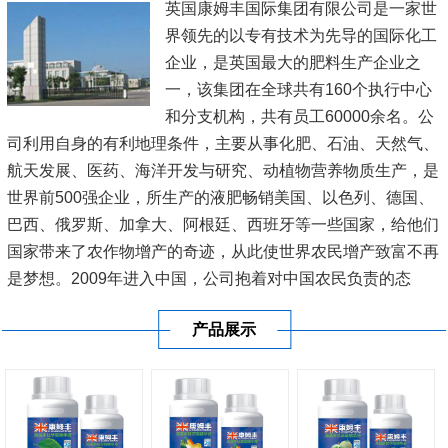
英国康姆丰国际集团有限公司是一家世
界领先的以专有技术为先导的国际化工
企业，是英国最大的肥料生产企业之
一，该集团在全球共有160个执行中心
和分支机构，共有员工60000余名。公
司利用自身的有利地理条件，主要从事化肥、石油、天然气、
航天发展、医药、海洋开发与研究、动植物营养物质生产，是
世界前500强企业，所生产的液肥畅销美国、以色列、德国、
巴西、俄罗斯、加拿大、阿根廷、西班牙等一些国家，给他们
国家带来了农作物增产的奇迹，从此使世界农民增产致富不再
是梦想。2009年进入中国，公司抱着对中国农民负责的态
度，在新疆、内蒙古、黑龙江、辽宁、山东、江苏、河南、广
产品展示
东、广西、海南等20多...
[查看详情]