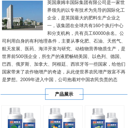
英国康姆丰国际集团有限公司是一家世
界领先的以专有技术为先导的国际化工
企业，是英国最大的肥料生产企业之
一，该集团在全球共有160个执行中心
和分支机构，共有员工60000余名。公
司利用自身的有利地理条件，主要从事化肥、石油、天然气、
航天发展、医药、海洋开发与研究、动植物营养物质生产，是
世界前500强企业，所生产的液肥畅销美国、以色列、德国、
巴西、俄罗斯、加拿大、阿根廷、西班牙等一些国家，给他们
国家带来了农作物增产的奇迹，从此使世界农民增产致富不再
是梦想。2009年进入中国，公司抱着对中国农民负责的态
度，在新疆、内蒙古、黑龙江、辽宁、山东、江苏、河南、广
产品展示
东、广西、海南等20多...
[查看详情]