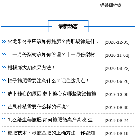
钙镁硼锌铁
葡萄提子专...
果树专用
最新动态
火龙果冬季应该如何施肥？需肥规律是什么？
[2020-12-03]
十一月份梨树该如何管理？十一月份梨树管理方法！
[2020-11-02]
柑橘膨大期疏果方法！
[2020-08-22]
柚子施肥需要注意什么？记住这几点！
[2020-06-26]
萝卜糠心的原因 萝卜糠心有哪些防治措施
[2019-10-08]
芒果种植需要什么样的环境?
[2019-09-30]
怎么给生姜施肥 如何施肥能高产高收 生姜施肥技巧
[2019-09-24]
施肥技术：秋施基肥的正确方法，你都知道吗？
[2019-09-19]