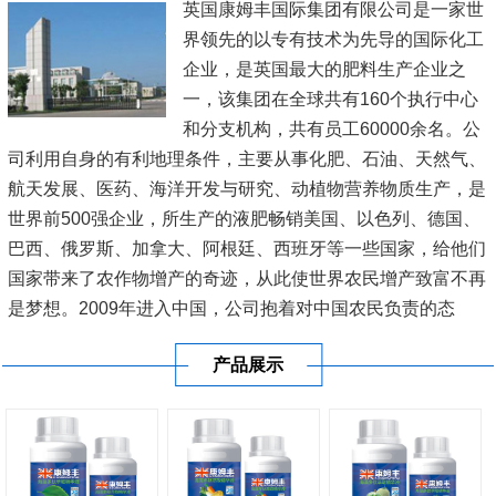
英国康姆丰国际集团有限公司是一家世
界领先的以专有技术为先导的国际化工
企业，是英国最大的肥料生产企业之
一，该集团在全球共有160个执行中心
和分支机构，共有员工60000余名。公
司利用自身的有利地理条件，主要从事化肥、石油、天然气、
航天发展、医药、海洋开发与研究、动植物营养物质生产，是
世界前500强企业，所生产的液肥畅销美国、以色列、德国、
巴西、俄罗斯、加拿大、阿根廷、西班牙等一些国家，给他们
国家带来了农作物增产的奇迹，从此使世界农民增产致富不再
是梦想。2009年进入中国，公司抱着对中国农民负责的态
度，在新疆、内蒙古、黑龙江、辽宁、山东、江苏、河南、广
产品展示
东、广西、海南等20多...
[查看详情]