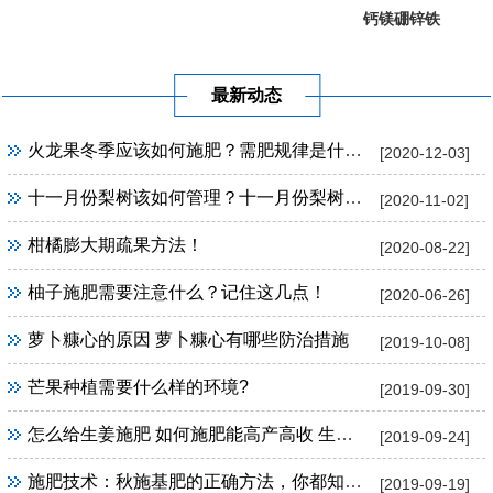
钙镁硼锌铁
葡萄提子专...
果树专用
最新动态
火龙果冬季应该如何施肥？需肥规律是什么？
[2020-12-03]
十一月份梨树该如何管理？十一月份梨树管理方法！
[2020-11-02]
柑橘膨大期疏果方法！
[2020-08-22]
柚子施肥需要注意什么？记住这几点！
[2020-06-26]
萝卜糠心的原因 萝卜糠心有哪些防治措施
[2019-10-08]
芒果种植需要什么样的环境?
[2019-09-30]
怎么给生姜施肥 如何施肥能高产高收 生姜施肥技巧
[2019-09-24]
施肥技术：秋施基肥的正确方法，你都知道吗？
[2019-09-19]