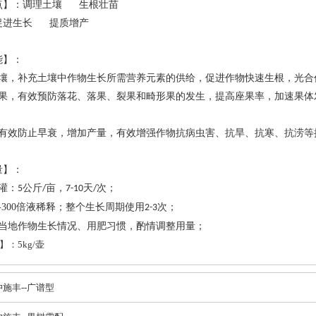
点】：调理土壤
生根壮苗
促进生长
提质增产
能】：
壤，补充土壤中作物生长所需营养元素的供给，促进作物快速生根，光合
果，有效预防落花、落果、裂果和畸形果的发生，提高座果率，加速果体
有效防止早衰，增加产量，有效增强作物抗病虫害、抗旱、抗寒、抗涝等
量】：
灌：
公斤
亩，
天
次；
5
/
7-10
/
-300
倍液稀释；整个生长周期使用
次；
2-3
当地作物生长情况、用肥习惯，酌情调整用量；
：5kg/壶
施丰--广谱型