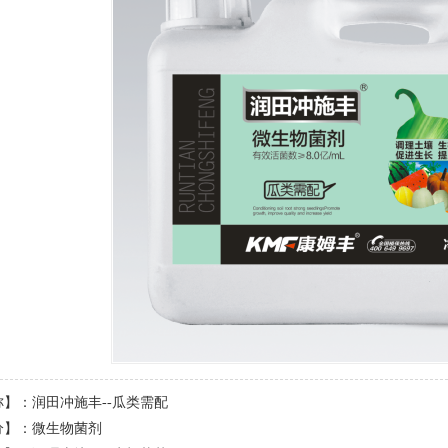
】：润田冲施丰--瓜类需配
分】：微生物菌剂