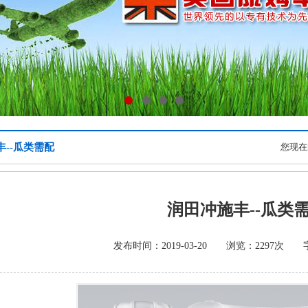
1
2
3
4
--瓜类需配
您现在
润田冲施丰--瓜类
发布时间：2019-03-20 浏览：2297次