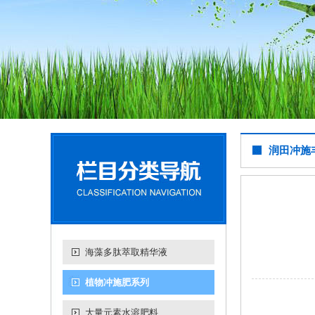
润田冲施丰
海藻多肽萃取精华液
植物冲施肥系列
大量元素水溶肥料