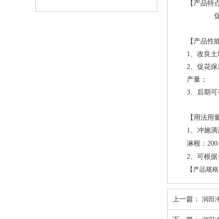
【产品特
【产品性
1
、改良土
2
、促花保
产量；
3
、后期可
【用法用
1
、冲施滴
淋根：
200
2
、可根据
【产品规格】
上一篇：
润田冲