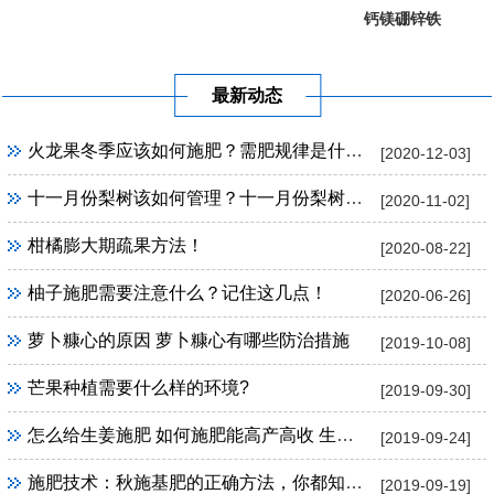
钙镁硼锌铁
葡萄提子专...
果树专用
最新动态
火龙果冬季应该如何施肥？需肥规律是什么？
[2020-12-03]
十一月份梨树该如何管理？十一月份梨树管理方法！
[2020-11-02]
柑橘膨大期疏果方法！
[2020-08-22]
柚子施肥需要注意什么？记住这几点！
[2020-06-26]
萝卜糠心的原因 萝卜糠心有哪些防治措施
[2019-10-08]
芒果种植需要什么样的环境?
[2019-09-30]
怎么给生姜施肥 如何施肥能高产高收 生姜施肥技巧
[2019-09-24]
施肥技术：秋施基肥的正确方法，你都知道吗？
[2019-09-19]