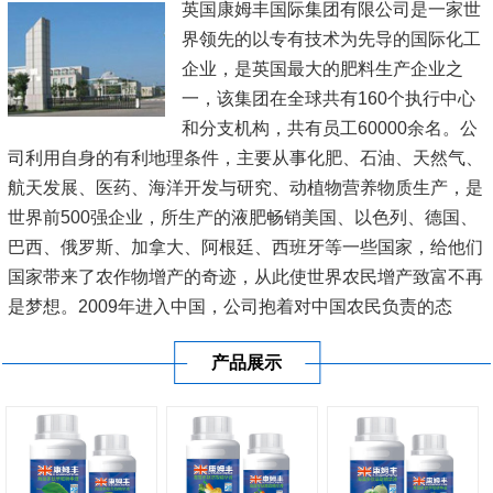
英国康姆丰国际集团有限公司是一家世
界领先的以专有技术为先导的国际化工
企业，是英国最大的肥料生产企业之
一，该集团在全球共有160个执行中心
和分支机构，共有员工60000余名。公
司利用自身的有利地理条件，主要从事化肥、石油、天然气、
航天发展、医药、海洋开发与研究、动植物营养物质生产，是
世界前500强企业，所生产的液肥畅销美国、以色列、德国、
巴西、俄罗斯、加拿大、阿根廷、西班牙等一些国家，给他们
国家带来了农作物增产的奇迹，从此使世界农民增产致富不再
是梦想。2009年进入中国，公司抱着对中国农民负责的态
度，在新疆、内蒙古、黑龙江、辽宁、山东、江苏、河南、广
产品展示
东、广西、海南等20多...
[查看详情]