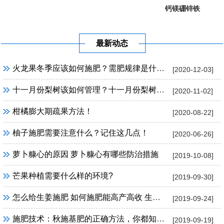
钙镁硼锌铁
葡萄提子专...
果树专用
最新动态
火龙果冬季应该如何施肥？需肥规律是什么？
[2020-12-03]
十一月份梨树该如何管理？十一月份梨树管理方法！
[2020-11-02]
柑橘膨大期疏果方法！
[2020-08-22]
柚子施肥需要注意什么？记住这几点！
[2020-06-26]
萝卜糠心的原因 萝卜糠心有哪些防治措施
[2019-10-08]
芒果种植需要什么样的环境?
[2019-09-30]
怎么给生姜施肥 如何施肥能高产高收 生姜施肥技巧
[2019-09-24]
施肥技术：秋施基肥的正确方法，你都知道吗？
[2019-09-19]