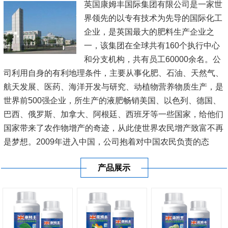
英国康姆丰国际集团有限公司是一家世
界领先的以专有技术为先导的国际化工
企业，是英国最大的肥料生产企业之
一，该集团在全球共有160个执行中心
和分支机构，共有员工60000余名。公
司利用自身的有利地理条件，主要从事化肥、石油、天然气、
航天发展、医药、海洋开发与研究、动植物营养物质生产，是
世界前500强企业，所生产的液肥畅销美国、以色列、德国、
巴西、俄罗斯、加拿大、阿根廷、西班牙等一些国家，给他们
国家带来了农作物增产的奇迹，从此使世界农民增产致富不再
是梦想。2009年进入中国，公司抱着对中国农民负责的态
度，在新疆、内蒙古、黑龙江、辽宁、山东、江苏、河南、广
产品展示
东、广西、海南等20多...
[查看详情]