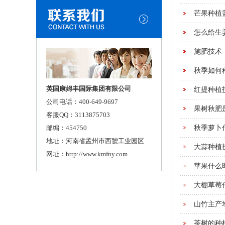
芒果种植
怎么给生
施肥技术
秋季如何
英国康姆丰国际集团有限公司
红提种植
公司电话：400-649-9697
果树秋肥
客服QQ：3113875703
邮编：454750
秋季萝卜
地址：河南省孟州市西虢工业园区
大蒜种植
网址：http://www.kmfny.com
苹果什么
大棚草莓
山竹主产
茶树的种