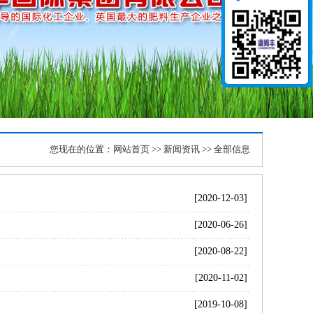
您现在的位置：
网站首页
>>
新闻资讯
>> 全部信息
[2020-12-03]
[2020-06-26]
[2020-08-22]
[2020-11-02]
[2019-10-08]