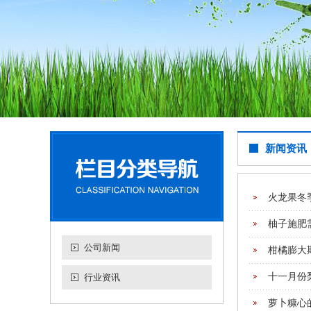
新闻资讯
火龙果冬
柚子施肥
公司新闻
柑橘膨大
十一月份
行业资讯
萝卜糠心