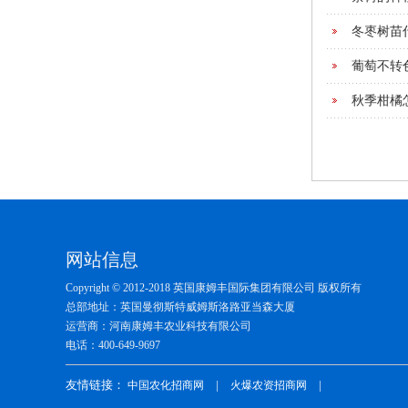
冬枣树苗
葡萄不转
秋季柑橘
网站信息
Copyright © 2012-2018 英国康姆丰国际集团有限公司 版权所有
总部地址：英国曼彻斯特威姆斯洛路亚当森大厦
运营商：河南康姆丰农业科技有限公司
电话：400-649-9697
友情链接：
|
|
中国农化招商网
火爆农资招商网