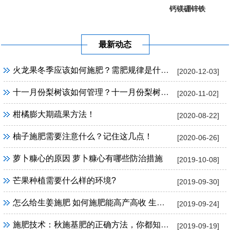
钙镁硼锌铁
葡萄提子专...
果树专用
最新动态
火龙果冬季应该如何施肥？需肥规律是什么？
[2020-12-03]
十一月份梨树该如何管理？十一月份梨树管理方法！
[2020-11-02]
柑橘膨大期疏果方法！
[2020-08-22]
柚子施肥需要注意什么？记住这几点！
[2020-06-26]
萝卜糠心的原因 萝卜糠心有哪些防治措施
[2019-10-08]
芒果种植需要什么样的环境?
[2019-09-30]
怎么给生姜施肥 如何施肥能高产高收 生姜施肥技巧
[2019-09-24]
施肥技术：秋施基肥的正确方法，你都知道吗？
[2019-09-19]