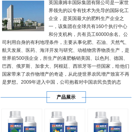
英国康姆丰国际集团有限公司是一家世
界领先的以专有技术为先导的国际化工
企业，是英国最大的肥料生产企业之
一，该集团在全球共有160个执行中心
和分支机构，共有员工60000余名。公
司利用自身的有利地理条件，主要从事化肥、石油、天然气、
航天发展、医药、海洋开发与研究、动植物营养物质生产，是
世界前500强企业，所生产的液肥畅销美国、以色列、德国、
巴西、俄罗斯、加拿大、阿根廷、西班牙等一些国家，给他们
国家带来了农作物增产的奇迹，从此使世界农民增产致富不再
是梦想。2009年进入中国，公司抱着对中国农民负责的态
度，在新疆、内蒙古、黑龙江、辽宁、山东、江苏、河南、广
产品展示
东、广西、海南等20多...
[查看详情]