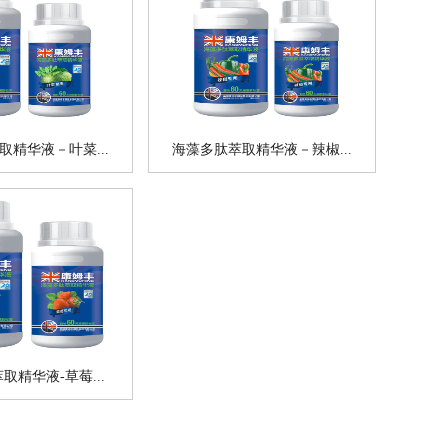
取精华液－叶菜...
海藻多肽萃取精华液－辣椒...
取精华液-草莓...