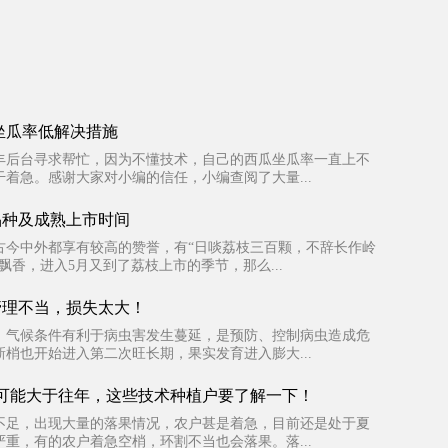
坐瓜率低解决措施
丰后台寻求帮忙，因为不懂技术，自己的西瓜坐瓜率一直上不
着急。感谢大家对小编的信任，小编查阅了大量...
品种及成熟上市时间
古今中外都享有较高的赞誉，有“日啖荔枝三百颗，不辞长作岭
飘香，进入5月又到了荔枝上市的季节，那么...
管理不当，损失太大！
，气候条件有利于病虫害发生蔓延，是预防、控制病虫造成危
梢也开始进入第二次旺长期，果实发育进入膨大...
可能大于往年，这些技术种植户要了解一下！
不足，出现大量的落果情况，农户甚是着急，目前还是处于夏
重，有的农户着急空梢，环割不当也会落果。落...