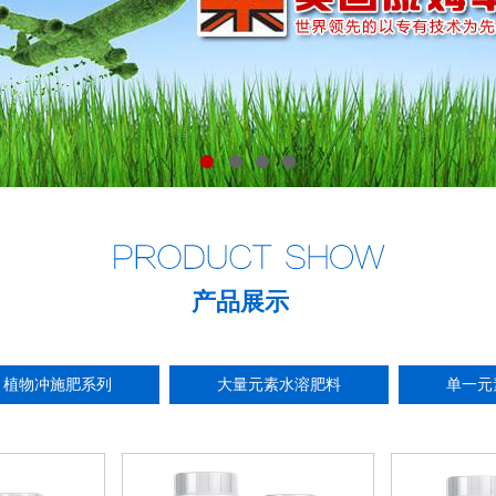
1
2
3
4
产品展示
植物冲施肥系列
大量元素水溶肥料
单一元