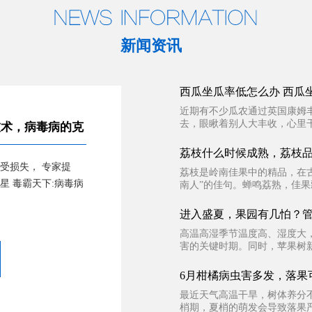
新闻资讯
西瓜坐瓜率低怎么办 西瓜
近期有不少瓜农通过英国康姆
去，眼瞅着别人大丰收，心里干
技术，病毒病的克
荔枝什么时候成熟，荔枝
受损失， 专家提
荔枝是岭南佳果中的精品，在
星 毒霸天下:病毒病
南人”的佳句。蝉鸣荔熟，佳果
进入盛夏，果园有几怕？
高温高湿季节温度高、湿度大
害的关键时期。同时，苹果树新
6月柑橘病虫害多发，落果
最近天气高温干旱，树体养分
梢期，夏梢的萌发会导致落果严